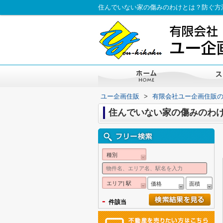
住んでいない家の傷みのわけとは？防ぐ方
ユー企画住販
>
有限会社ユー企画住販
住んでいない家の傷みのわ
種別
エリア| 駅
価格
面積
-
件該当