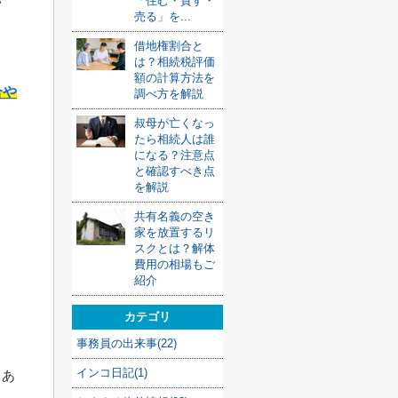
い
「住む・貸す・
売る」を...
借地権割合と
は？相続税評価
額の計算方法を
合や
調べ方を解説
叔母が亡くなっ
たら相続人は誰
になる？注意点
と確認すべき点
を解説
共有名義の空き
家を放置するリ
スクとは？解体
費用の相場もご
紹介
カテゴリ
事務員の出来事(22)
インコ日記(1)
、あ