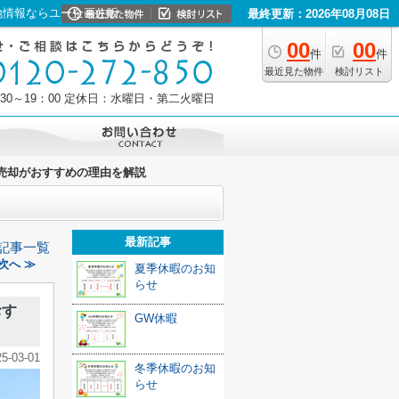
地情報ならユー企画住販
最終更新：2026年08月08日
00
00
件
件
最近見た物件
検討リスト
30～19：00
定休日：水曜日・第二火曜日
売却がおすすめの理由を解説
最新記事
記事一覧
次へ ≫
夏季休暇のお知
らせ
おす
GW休暇
25-03-01
冬季休暇のお知
らせ