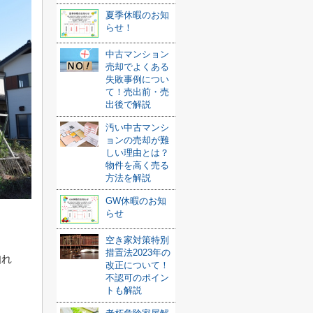
夏季休暇のお知
らせ！
中古マンション
売却でよくある
失敗事例につい
て！売出前・売
出後で解説
汚い中古マンシ
ョンの売却が難
しい理由とは？
物件を高く売る
方法を解説
GW休暇のお知
らせ
？
空き家対策特別
措置法2023年の
知れ
改正について！
不認可のポイン
トも解説