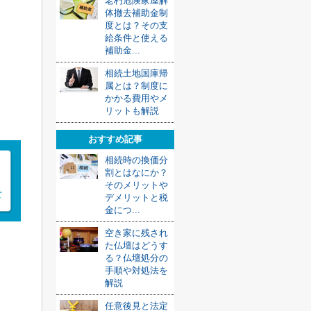
老朽危険家屋解
体撤去補助金制
度とは？その支
給条件と使える
補助金...
相続土地国庫帰
属とは？制度に
かかる費用やメ
リットも解説
おすすめ記事
相続時の換価分
割とはなにか？
そのメリットや
デメリットと税
金につ...
空き家に残され
た仏壇はどうす
る？仏壇処分の
手順や対処法を
解説
任意後見と法定