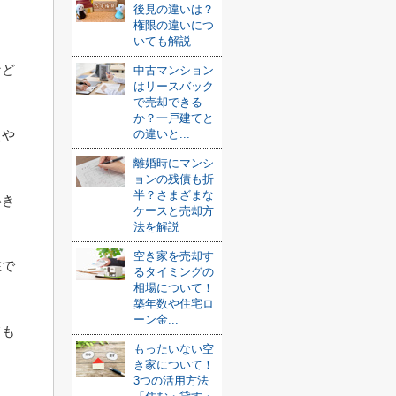
ま
後見の違いは？
権限の違いにつ
いても解説
など
中古マンション
はリースバック
で売却できる
か？一戸建てと
の違いと...
えや
離婚時にマンシ
ョンの残債も折
半？さまざまな
いき
ケースと売却方
法を解説
空き家を売却す
在で
るタイミングの
相場について！
築年数や住宅ロ
ーン金...
ても
もったいない空
き家について！
3つの活用方法