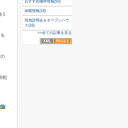
おすすめ物件情報(93)
休暇情報(18)
を1
現地説明会＆オープンハウ
ス(16)
>>全ての記事を見る
クを
XML
RSS2.0
家の
防犯
控除