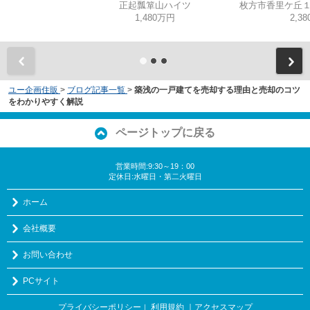
正起瓢箪山ハイツ
1,480万円
2,3
ユー企画住販
>
ブログ記事一覧
>
築浅の一戸建てを売却する理由と売却のコツ
をわかりやすく解説
ページトップに戻る
営業時間:9:30～19：00
定休日:水曜日・第二火曜日
ホーム
会社概要
お問い合わせ
PCサイト
プライバシーポリシー
利用規約
｜アクセスマップ
｜