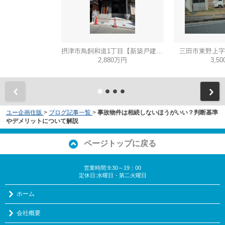
摂津市鳥飼和道1丁目【新築戸建て】
三田市東野上字
2,880万円
3,5
ユー企画住販
>
ブログ記事一覧
>
事故物件は相続しないほうがいい？判断基準
やデメリットについて解説
ページトップに戻る
営業時間:9:30～19：00
定休日:水曜日・第二火曜日
ホーム
会社概要