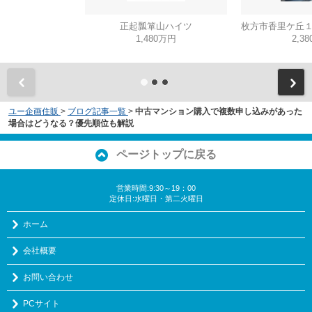
正起瓢箪山ハイツ
1,480万円
2,3
ユー企画住販
>
ブログ記事一覧
>
中古マンション購入で複数申し込みがあった
場合はどうなる？優先順位も解説
ページトップに戻る
営業時間:9:30～19：00
定休日:水曜日・第二火曜日
ホーム
会社概要
お問い合わせ
PCサイト