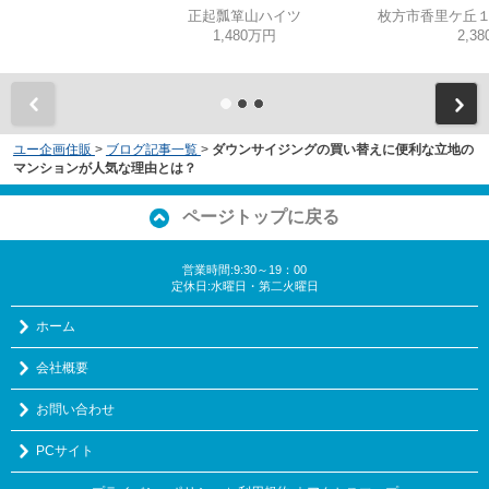
正起瓢箪山ハイツ
1,480万円
2,3
ユー企画住販
>
ブログ記事一覧
>
ダウンサイジングの買い替えに便利な立地の
マンションが人気な理由とは？
ページトップに戻る
営業時間:9:30～19：00
定休日:水曜日・第二火曜日
ホーム
会社概要
お問い合わせ
PCサイト