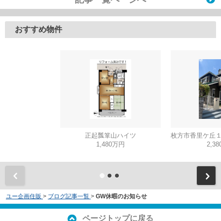
おすすめ物件
正起瓢箪山ハイツ
1,480万円
2,3
ユー企画住販
>
ブログ記事一覧
>
GW休暇のお知らせ
ページトップに戻る