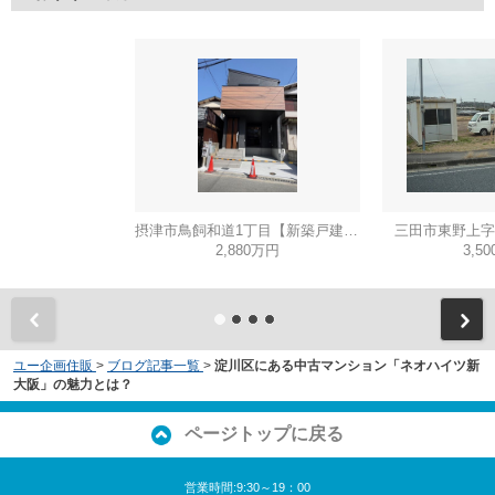
摂津市鳥飼和道1丁目【新築戸建て】
三田市東野上字
2,880万円
3,5
ユー企画住販
>
ブログ記事一覧
>
淀川区にある中古マンション「ネオハイツ新
大阪」の魅力とは？
ページトップに戻る
営業時間:9:30～19：00