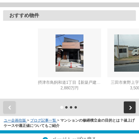
おすすめ物件
摂津市鳥飼和道1丁目【新築戸建て】
三田市東野上字
2,880万円
3,5
ユー企画住販
>
ブログ記事一覧
>
マンションの修繕積立金の目的とは？値上げ
ケースや適正値についてもご紹介