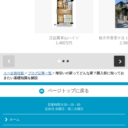
正起瓢箪山ハイツ
1,480万円
2,3
ユー企画住販
>
ブログ記事一覧
>
海沿いの家ってどんな家？購入前に知ってお
きたい基礎知識を解説
ページトップに戻る
営業時間:9:30～19：00
定休日:水曜日・第二火曜日
ホーム