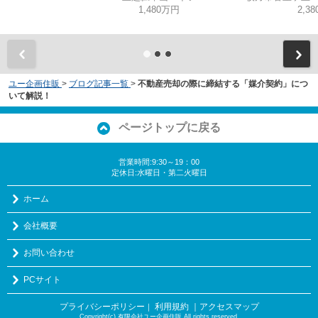
1,480万円
2,3
ユー企画住販
>
ブログ記事一覧
>
不動産売却の際に締結する「媒介契約」につ
いて解説！
ページトップに戻る
営業時間:9:30～19：00
定休日:水曜日・第二火曜日
ホーム
会社概要
お問い合わせ
PCサイト
プライバシーポリシー
利用規約
｜アクセスマップ
｜
Copyright(c) 有限会社ユー企画住販 All rights reserved.