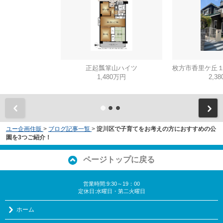
正起瓢箪山ハイツ
1,480万円
2,3
ユー企画住販
>
ブログ記事一覧
>
淀川区で子育てをお考えの方におすすめの公
園を3つご紹介！
ページトップに戻る
営業時間:9:30～19：00
定休日:水曜日・第二火曜日
ホーム