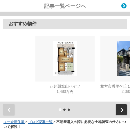
記事一覧ページへ
おすすめ物件
正起瓢箪山ハイツ
1,480万円
2,3
ユー企画住販
>
ブログ記事一覧
>
不動産購入の際に必要な土地調査の仕方につ
いて解説！