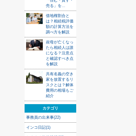
「住む・貸す・
売る」を...
借地権割合と
は？相続税評価
額の計算方法を
調べ方を解説
叔母が亡くなっ
たら相続人は誰
になる？注意点
と確認すべき点
を解説
共有名義の空き
家を放置するリ
スクとは？解体
費用の相場もご
紹介
カテゴリ
事務員の出来事(22)
インコ日記(1)