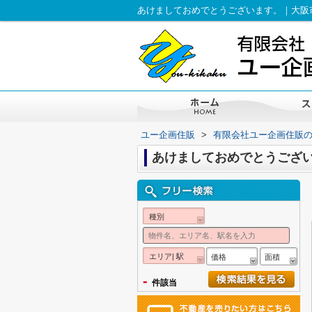
あけましておめでとうございます。｜大阪
ユー企画住販
>
有限会社ユー企画住販
あけましておめでとうござ
種別
エリア| 駅
価格
面積
-
件該当