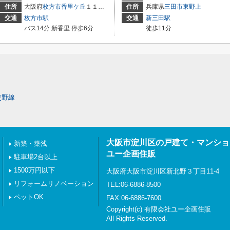
住所
大阪府
枚方市
香里ケ丘
１１丁目
住所
兵庫県
三田市
東野上
交通
枚方市駅
交通
新三田駅
バス14分 新香里 停歩6分
徒歩11分
交野線
大阪市淀川区の戸建て・マンショ
新築・築浅
ユー企画住販
駐車場2台以上
1500万円以下
大阪府大阪市淀川区新北野３丁目11-4
リフォームリノベーション
TEL:06-6886-8500
ペットOK
FAX:06-6886-7600
Copyright(c) 有限会社ユー企画住販
All Rights Reserved.