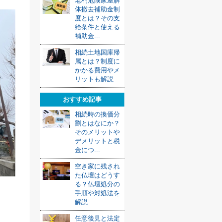
老朽危険家屋解
体撤去補助金制
度とは？その支
給条件と使える
補助金...
相続土地国庫帰
属とは？制度に
かかる費用やメ
リットも解説
おすすめ記事
相続時の換価分
割とはなにか？
そのメリットや
デメリットと税
金につ...
空き家に残され
た仏壇はどうす
る？仏壇処分の
手順や対処法を
解説
任意後見と法定