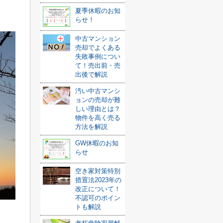
夏季休暇のお知
らせ！
中古マンション
売却でよくある
失敗事例につい
て！売出前・売
出後で解説
汚い中古マンシ
ョンの売却が難
しい理由とは？
物件を高く売る
方法を解説
GW休暇のお知
らせ
空き家対策特別
措置法2023年の
改正について！
不認可のポイン
トも解説