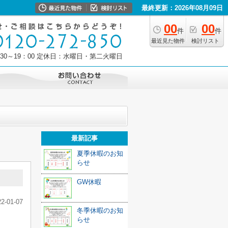
最終更新：2026年08月09日
00
00
件
件
最近見た物件
検討リスト
30～19：00
定休日：水曜日・第二火曜日
最新記事
夏季休暇のお知
らせ
GW休暇
22-01-07
冬季休暇のお知
らせ