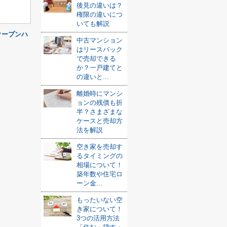
後見の違いは？
権限の違いにつ
いても解説
オープンハ
中古マンション
はリースバック
で売却できる
か？一戸建てと
の違いと...
離婚時にマンシ
ョンの残債も折
半？さまざまな
ケースと売却方
法を解説
空き家を売却す
るタイミングの
相場について！
築年数や住宅ロ
ーン金...
もったいない空
き家について！
3つの活用方法