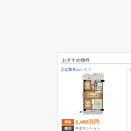
おすすめ物件
正起瓢箪山ハイツ
1,480万円
価格
種別
中古マンション