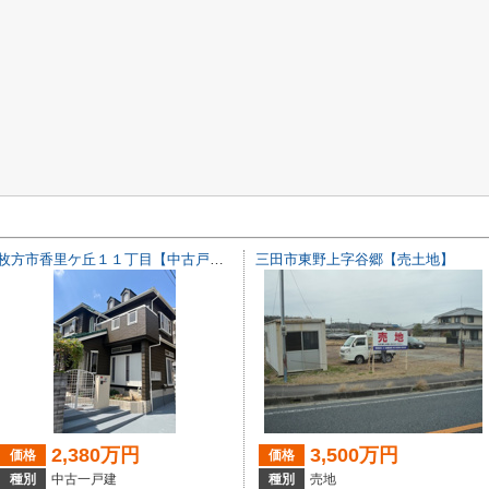
枚方市香里ケ丘１１丁目【中古戸建て】
三田市東野上字谷郷【売土地】
2,380万円
3,500万円
価格
価格
種別
中古一戸建
種別
売地