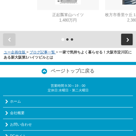
正起瓢箪山ハイツ
1,480万円
2,3
ユー企画住販
>
ブログ記事一覧
>
一家で気持ちよく暮らせる！大阪市淀川区に
ある新大阪第1ハイツビルとは
ページトップに戻る
営業時間:9:30～19：00
定休日:水曜日・第二火曜日
ホーム
会社概要
お問い合わせ
PCサイト