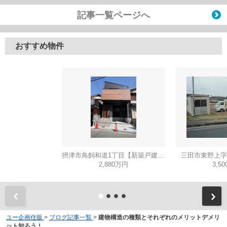
記事一覧ページへ
おすすめ物件
摂津市鳥飼和道1丁目【新築戸建て】
三田市東野上字
2,880万円
3,5
ユー企画住販
>
ブログ記事一覧
>
建物構造の種類とそれぞれのメリットデメリ
ット知ろう！