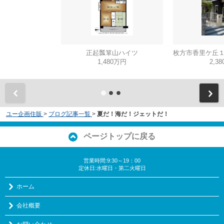
正起瓢箪山ハイツ
1,480万円
2,3
ユー企画住販
>
ブログ記事一覧
>
夏だ！海だ！ジェットだ！
ページトップに戻る
営業時間:9:30～19：00
定休日:水曜日・第二火曜日
ホーム
会社概要