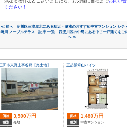
気なる物件などございましたら、お気軽に当社まで
お問い合
ください！
≪ 前へ｜淀川区三津屋北にある駅近・築浅のおすすめ中古マンション シテ
記事一覧
崎川 ノーブルテラス
西淀川区の中島にある中古一戸建てをご
へ ≫
三田市東野上字谷郷【売土地】
正起瓢箪山ハイツ
3,500万円
1,480万円
価格
価格
種別
売地
種別
中古マンション