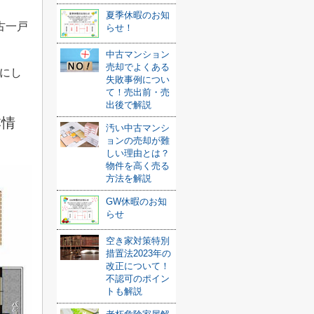
夏季休暇のお知
古一戸
らせ！
中古マンション
売却でよくある
にし
失敗事例につい
て！売出前・売
出後で解説
本情
汚い中古マンシ
ョンの売却が難
しい理由とは？
物件を高く売る
方法を解説
GW休暇のお知
らせ
空き家対策特別
措置法2023年の
改正について！
不認可のポイン
トも解説