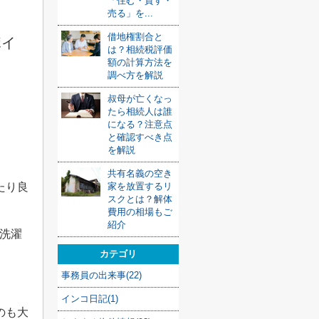
「住む・貸す・
売る」を...
借地権割合と
ポイ
は？相続税評価
額の計算方法を
調べ方を解説
叔母が亡くなっ
たら相続人は誰
になる？注意点
と確認すべき点
を解説
共有名義の空き
たり良
家を放置するリ
スクとは？解体
費用の相場もご
紹介
洗濯
カテゴリ
事務員の出来事(22)
インコ日記(1)
のも大