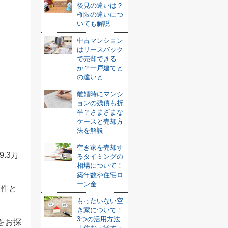
後見の違いは？
権限の違いにつ
いても解説
中古マンション
はリースバック
で売却できる
か？一戸建てと
の違いと...
離婚時にマンシ
ョンの残債も折
半？さまざまな
ケースと売却方
法を解説
空き家を売却す
9.3
万
るタイミングの
相場について！
築年数や住宅ロ
ーン金...
物件と
もったいない空
き家について！
3つの活用方法
をお探