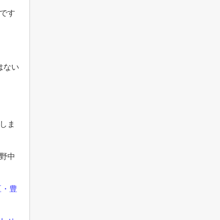
です
はない
しま
野中
区・豊