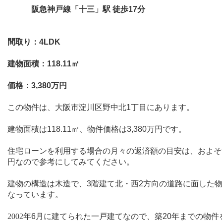
阪急神戸線「十三」駅 徒歩
17
分
間取り：
4LDK
建物面積：
118.11
㎡
価格：
3,380
万円
この物件は、大阪市淀川区野中北
1
丁目にあります。
建物面積は
118.11
㎡、物件価格は
3,380
万円です。
住宅ローンを利用する場合の月々の返済額の目安は、およそ
円なので参考にしてみてください。
建物の構造は木造で、
3
階建て北・西
2
方向の道路に面した
なっています。
2002
年
6
月に建てられた一戸建てなので、築
20
年までの物件