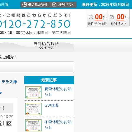
画住販
最終更新：2026年08月06日
00
00
件
件
最近見た物件
検討リスト
30～19：00
定休日：水曜日・第二火曜日
をご紹介！
最新記事
ィテラス神
夏季休暇のお知
≫
らせ
GW休暇
介！
19-10-29
冬季休暇のお知
淀川区
らせ