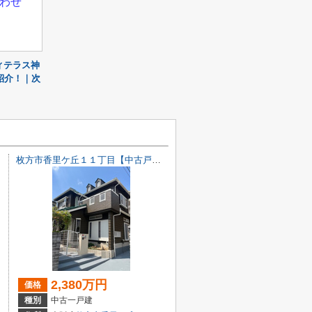
わせ
ィテラス神
紹介！｜次
枚方市香里ケ丘１１丁目【中古戸建て】
2,380万円
価格
種別
中古一戸建