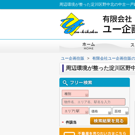
周辺環境が整った淀川区野中北の中古一戸
ユー企画住販
>
有限会社ユー企画住販
周辺環境が整った淀川区野
種別
エリア| 駅
価格
面積
-
件該当