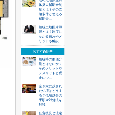
老朽危険家屋解
体撤去補助金制
度とは？その支
給条件と使える
補助金...
相続土地国庫帰
属とは？制度に
かかる費用やメ
リットも解説
おすすめ記事
相続時の換価分
割とはなにか？
そのメリットや
デメリットと税
金につ...
空き家に残され
た仏壇はどうす
る？仏壇処分の
手順や対処法を
解説
任意後見と法定