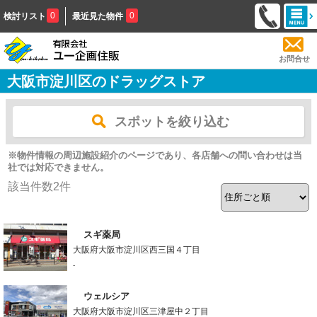
0
0
検討リスト
最近見た物件
お問合せ
大阪市淀川区のドラッグストア
スポットを絞り込む
※物件情報の周辺施設紹介のページであり、各店舗への問い合わせは当
社では対応できません。
該当件数
2
件
スギ薬局
大阪府大阪市淀川区西三国４丁目
-
ウェルシア
大阪府大阪市淀川区三津屋中２丁目