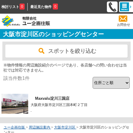
0
0
検討リスト
最近見た物件
お問合せ
大阪市淀川区のショッピングセンター
スポットを絞り込む
※物件情報の周辺施設紹介のページであり、各店舗への問い合わせは当
社では対応できません。
該当件数
1
件
Maxvalu淀川三国店
大阪府大阪市淀川区三国本町２丁目
-
ユー企画住販
>
周辺施設案内
>
大阪市淀川区
>
大阪市淀川区のショッピングセ
ンター