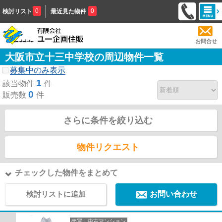
0
0
検討リスト
最近見た物件
お問合せ
大阪市立十三中学校の周辺物件一覧
募集中のみ表示
1
該当物件
件
0
販売数
件
さらに条件を絞り込む
物件リクエスト
チェックした物件をまとめて
検討リストに追加
お問い合わせ
売買｜中古マンション