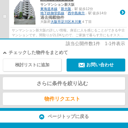
サンマンション新大阪
東海道本線
「
新大阪
」駅 徒歩12分
地下鉄御堂筋線
「
西中島南方
」駅 徒歩14分
過去掲載物件
大阪府
大阪市淀川区
木川東
４丁目
サンマンション新大阪の詳しい情報。身近に人を感じることができる中古
マンションです。間取りが2LDKなので、ご家族で暮らす方にもオススメ
できます。900万円と、少しご予算を相談した...
該当公開件数
1
件
1-1
件表示
チェックした物件をまとめて
検討リストに追加
お問い合わせ
さらに条件を絞り込む
物件リクエスト
ページトップに戻る