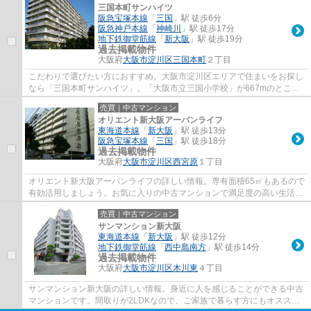
三国本町サンハイツ
阪急宝塚本線
「
三国
」駅 徒歩6分
阪急神戸本線
「
神崎川
」駅 徒歩17分
地下鉄御堂筋線
「
新大阪
」駅 徒歩19分
過去掲載物件
大阪府
大阪市淀川区
三国本町
２丁目
こだわりで選びたい方におすすめ。大阪市淀川区エリアで住まいをお探し
なら「三国本町サンハイツ」。「大阪市立三国小学校」が667mのところ
にあるので、お子様の通学にも良い立地です...
売買｜中古マンション
オリエント新大阪アーバンライフ
東海道本線
「
新大阪
」駅 徒歩13分
阪急宝塚本線
「
三国
」駅 徒歩18分
過去掲載物件
大阪府
大阪市淀川区
西宮原
１丁目
オリエント新大阪アーバンライフの詳しい情報。専有面積65㎡もあるので
有効活用しましょう。お気に入りの中古マンションで満足度の高い生活を
しましょう。幅広い方にご好評な1,980万円...
売買｜中古マンション
サンマンション新大阪
東海道本線
「
新大阪
」駅 徒歩12分
地下鉄御堂筋線
「
西中島南方
」駅 徒歩14分
過去掲載物件
大阪府
大阪市淀川区
木川東
４丁目
サンマンション新大阪の詳しい情報。身近に人を感じることができる中古
マンションです。間取りが2LDKなので、ご家族で暮らす方にもオススメ