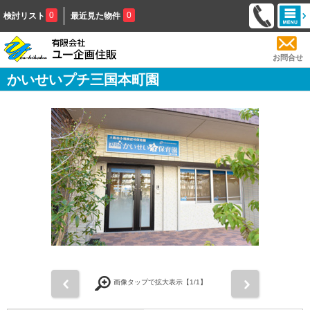
0
0
検討リスト
最近見た物件
お問合せ
かいせいプチ三国本町園
前
次
画像タップで拡大表示【
1
/1】