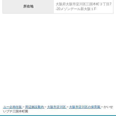
大阪府大阪市淀川区三国本町３丁目7
所在地
-20メゾンデール新大阪１F
ユー企画住販
>
周辺施設案内
>
大阪市淀川区
>
大阪市淀川区の保育園
>
かいせ
いプチ三国本町園