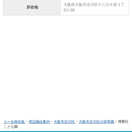
大阪府大阪市淀川区十三元今里３丁
所在地
目1-88
ユー企画住販
>
周辺施設案内
>
大阪市淀川区
>
大阪市淀川区の保育園
>
博愛社
こども園