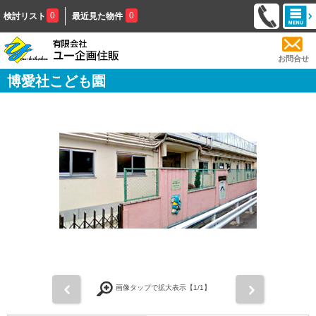
0
0
検討リスト
最近見た物件
お問合せ
博愛社こども園
前
次
画像タップで拡大表示【
1
/1】