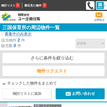
0
0
検討リスト
最近見た物件
お問合せ
三国保育所の周辺物件一覧
募集中のみ表示
2
該当物件
件
0
販売数
件
さらに条件を絞り込む
物件リクエスト
チェックした物件をまとめて
検討リストに追加
お問い合わせ
売買｜中古マンション