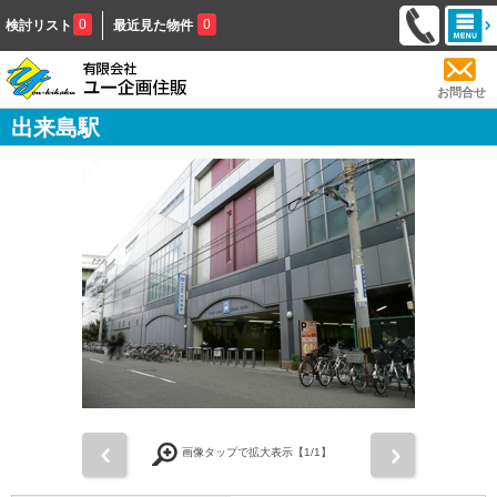
0
0
検討リスト
最近見た物件
お問合せ
出来島駅
前
次
画像タップで拡大表示【
1
/1】