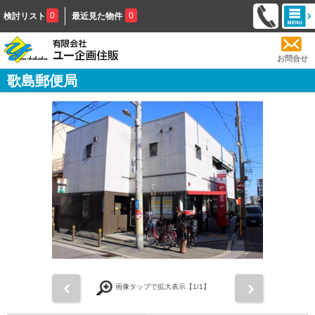
0
0
検討リスト
最近見た物件
お問合せ
歌島郵便局
前
次
画像タップで拡大表示【
1
/1】