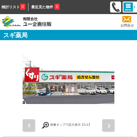
0
0
検討リスト
最近見た物件
お問合せ
スギ薬局
前
次
画像タップで拡大表示【
1
/1】