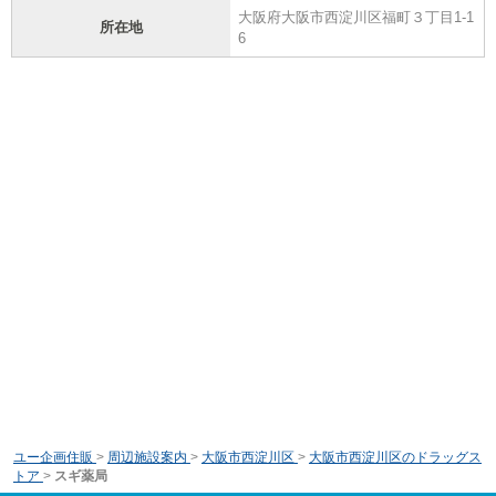
大阪府大阪市西淀川区福町３丁目1-1
所在地
6
ユー企画住販
>
周辺施設案内
>
大阪市西淀川区
>
大阪市西淀川区のドラッグス
トア
>
スギ薬局