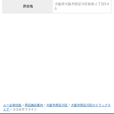
大阪府大阪市西淀川区歌島２丁目5-4
所在地
0
ユー企画住販
>
周辺施設案内
>
大阪市西淀川区
>
大阪市西淀川区のドラッグス
トア
>
ココカラファイン