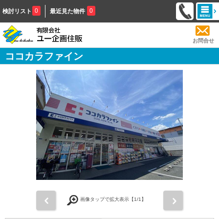
0
0
検討リスト
最近見た物件
お問合せ
ココカラファイン
前
次
画像タップで拡大表示【
1
/1】