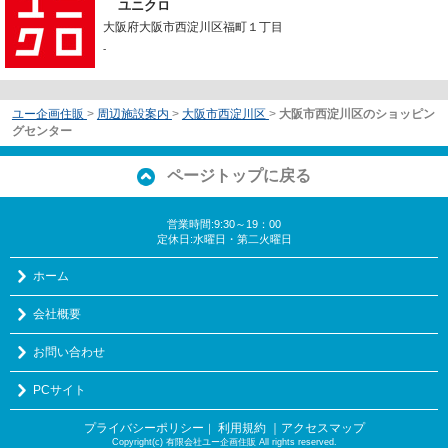
ユニクロ
大阪府大阪市西淀川区福町１丁目
-
ユー企画住販
>
周辺施設案内
>
大阪市西淀川区
>
大阪市西淀川区のショッピン
グセンター
ページトップに戻る
営業時間:9:30～19：00
定休日:水曜日・第二火曜日
ホーム
会社概要
お問い合わせ
PCサイト
プライバシーポリシー
利用規約
｜アクセスマップ
｜
Copyright(c) 有限会社ユー企画住販 All rights reserved.