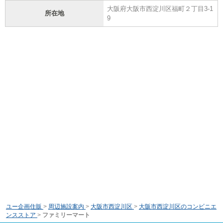
大阪府大阪市西淀川区福町２丁目3-1
所在地
9
ユー企画住販
>
周辺施設案内
>
大阪市西淀川区
>
大阪市西淀川区のコンビニエ
ンスストア
>
ファミリーマート