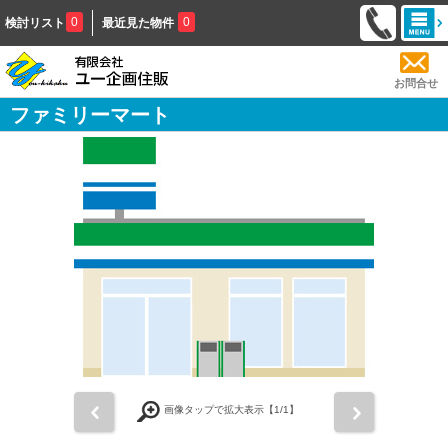
0
0
検討リスト
最近見た物件
お問合せ
ファミリーマート
前
次
画像タップで拡大表示【
1
/1】