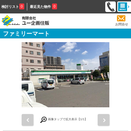
0
0
検討リスト
最近見た物件
お問合せ
ファミリーマート
前
次
画像タップで拡大表示【
1
/1】