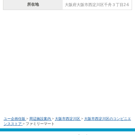
所在地
大阪府大阪市西淀川区千舟３丁目2-6
ユー企画住販
>
周辺施設案内
>
大阪市西淀川区
>
大阪市西淀川区のコンビニエ
ンスストア
>
ファミリーマート