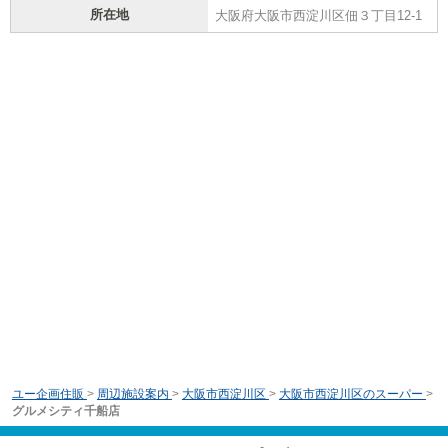
所在地
大阪府大阪市西淀川区佃３丁目12-1
ユー企画住販
>
周辺施設案内
>
大阪市西淀川区
>
大阪市西淀川区のスーパー
>
グルメシティ千船店