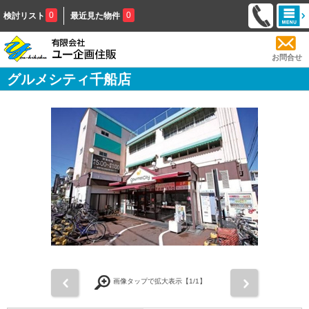
0
0
検討リスト
最近見た物件
お問合せ
グルメシティ千船店
前
次
画像タップで拡大表示【
1
/1】