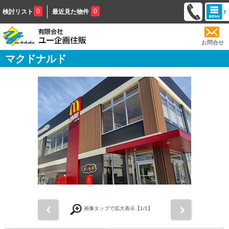
0
0
検討リスト
最近見た物件
お問合せ
マクドナルド
前
次
画像タップで拡大表示【
1
/1】