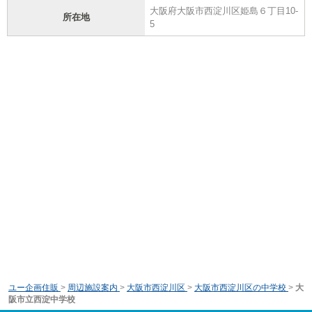
大阪府大阪市西淀川区姫島６丁目10-
所在地
5
ユー企画住販
>
周辺施設案内
>
大阪市西淀川区
>
大阪市西淀川区の中学校
>
大
阪市立西淀中学校