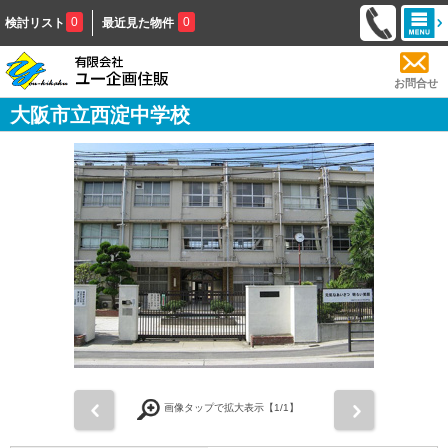
0
0
検討リスト
最近見た物件
お問合せ
大阪市立西淀中学校
前
次
画像タップで拡大表示【
1
/1】