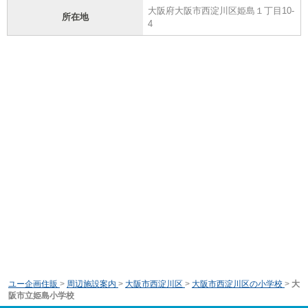
大阪府大阪市西淀川区姫島１丁目10-
所在地
4
ユー企画住販
>
周辺施設案内
>
大阪市西淀川区
>
大阪市西淀川区の小学校
>
大
阪市立姫島小学校