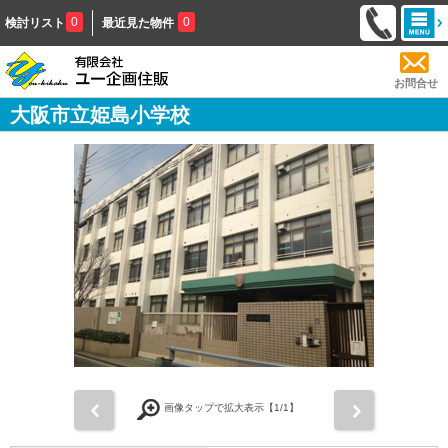
0
0
検討リスト
最近見た物件
お問合せ
大阪市立姫島小学校
前
次
画像タップで拡大表示【
1
/1】