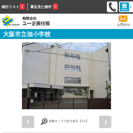
0
0
検討リスト
最近見た物件
お問合せ
大阪市立佃小学校
前
次
画像タップで拡大表示【
1
/1】