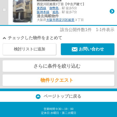
西淀川区姫里3丁目【中古戸建て】
東西線
「
御幣島
」駅 徒歩5分
阪神本線
「
姫島
」駅 徒歩7分
過去掲載物件
大阪府
大阪市西淀川区
姫里
３丁目
該当公開件数
1
件
1-1
件表示
チェックした物件をまとめて
検討リストに追加
お問い合わせ
さらに条件を絞り込む
物件リクエスト
ページトップに戻る
営業時間:9:30～19：00
定休日:水曜日・第二火曜日